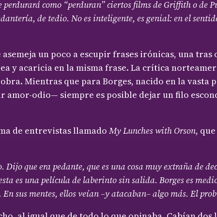
perdurará como “perduran” ciertos films de Griffith o de P
edantería, de tedio. No es inteligente, es genial: en el se
 asemeja un poco a escupir frases irónicas, una tras
ea y acaricia en la misma frase. La crítica norteame
la obra. Mientras que para Borges, nacido en la vast
 amor-odio— siempre es posible dejar un filo escondi
ama de entrevistas llamado
My Lunches with Orson
, que
 Dijo que era pedante, que es una cosa muy extraña de decir
esta es una película de laberinto sin salida. Borges es medi
 En sus mentes, ellos veían –y atacaban– algo más. El prob
ucho, al igual que de todo lo que opinaba. Cabían dos 