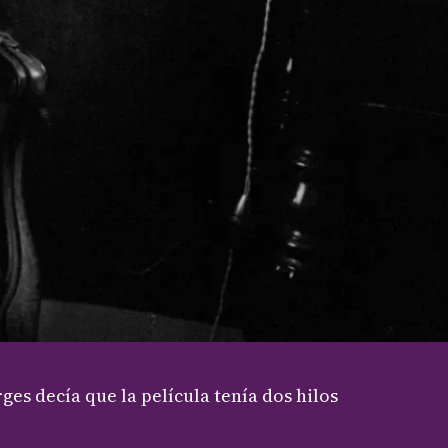
ges decía que la película tenía dos hilos