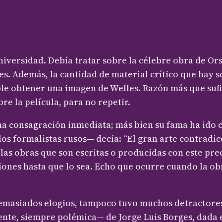
versidad. Debía tratar sobre la célebre obra de Or
s. Además, la cantidad de material crítico que hay s
le obtener una imagen de Welles. Razón más que sufi
re la película, para no repetir.
na consagración inmediata; más bien su fama ha ido c
los formalistas rusos— decía: “El gran arte contrad
 las obras que son escritas o producidas con este pre
nes hasta que lo sea. Echo que ocurre cuando la ob
ó demasiados elogios, tampoco tuvo muchos detractore
ente, siempre polémica— de Jorge Luis Borges, dada e