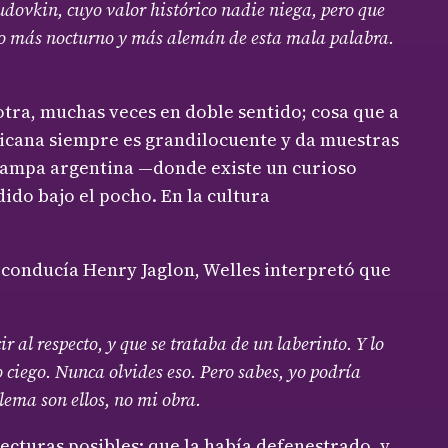
udovkin, cuyo valor histórico nadie niega, pero que
ntido más nocturno y más alemán de esta mala palabra.
 otra, muchas veces en doble sentido; cosa que a
ricana siempre es grandilocuente y da muestras
a pampa argentina —donde existe un curioso
do bajo el pocho. En la cultura
 conducía Henry Jaglon, Welles interpretó que
 al respecto, y que se trataba de un laberinto. Y lo
o ciego. Nunca olvides eso. Pero sabes, yo podría
lema son ellos, no mi obra.
lecturas posibles: que la había defenestrado, y