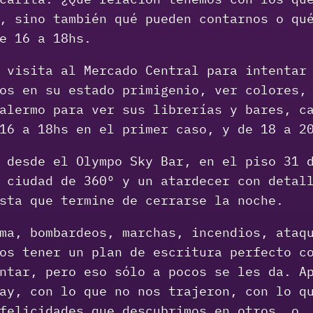
, sino también qué pueden contarnos o qu
e 16 a 18hs.
 visita al Mercado Central para intentar 
os en su estado primigenio, ver colores,
alermo para ver sus librerías y bares, c
16 a 18hs en el primer caso, y de 18 a 2
 desde el Olympo Sky Bar, en el piso 31 d
 ciudad de 360º y un atardecer con detal
sta que termine de cerrarse la noche.
ma, bombardeos, marchas, incendios, ataq
os tener un plan de escritura perfecto c
ntar, pero eso sólo a pocos se les da. A
ay, con lo que no nos trajeron, con lo q
felicidades que descubrimos en otros, o,