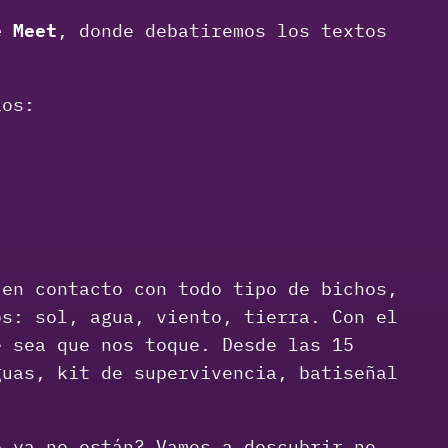
e Meet
, donde debatiremos los textos
ios:
en contacto con todo tipo de bichos,
os: sol, agua, viento, tierra. Con el
e sea que nos toque. Desde las 15
guas, kit de supervivencia, batiseñal
 ya no están? Vamos a descubrir no