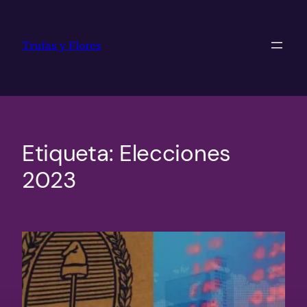
Saltar
al
Trufas y Flores
contenido
Etiqueta:
Elecciones
2023