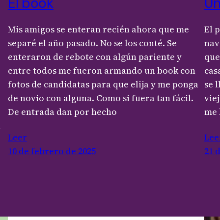
El book
Un
Mis amigos se enteran recién ahora que me
El 
separé el año pasado. No se los conté. Se
nav
enteraron de rebote con algún pariente y
que
entre todos me fueron armando un book con
cas
fotos de candidatas para que elija y me ponga
se 
de novio con alguna. Como si fuera tan fácil.
vie
De entrada dan por hecho
me 
a
Leer
Lee
10 de febrero de 2025
21 