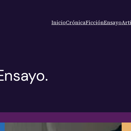
Inicio
Crónica
Ficción
Ensayo
Art
 Ensayo.